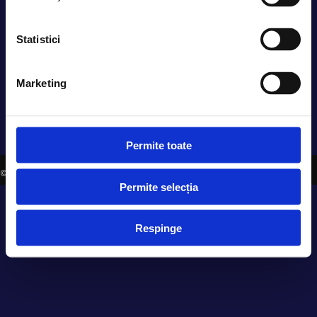
office@evensys.ro
Statistici
SOCIAL MEDIA
Marketing
Permite toate
©2006-2026 EVENSYS |
WWW.EVENSYS.RO
Permite selecția
Respinge