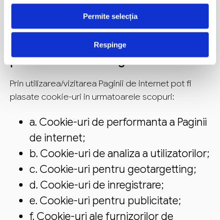
Linkedin.
Permite selecția
5. Modul de utilizare a cookie-urilor
Respinge
prin intermediul Paginii de internet:
Prin utilizarea/vizitarea Paginii de internet pot fi
plasate cookie-uri in urmatoarele scopuri:
a. Cookie-uri de performanta a Paginii
de internet;
b. Cookie-uri de analiza a utilizatorilor;
c. Cookie-uri pentru geotargetting;
d. Cookie-uri de inregistrare;
e. Cookie-uri pentru publicitate;
f. Cookie-uri ale furnizorilor de