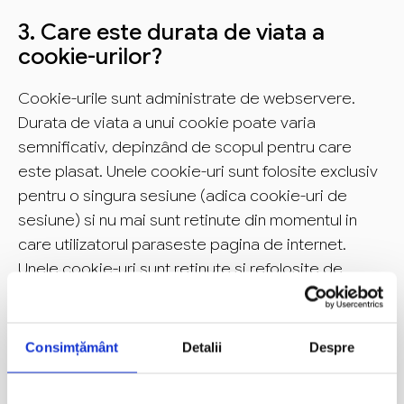
3. Care este durata de viata a
cookie-urilor?
Cookie-urile sunt administrate de webservere.
Durata de viata a unui cookie poate varia
semnificativ, depinzând de scopul pentru care
este plasat. Unele cookie-uri sunt folosite exclusiv
pentru o singura sesiune (adica cookie-uri de
sesiune) si nu mai sunt retinute din momentul in
care utilizatorul paraseste pagina de internet.
Unele cookie-uri sunt retinute si refolosite de
fiecare data când utilizatorul revine pe acea
pagina de internet (adica cookie-uri persistente).
Cu toate aceste, cookie-urile pot fi sterse de
Consimțământ
Detalii
Despre
utilizator in orice moment prin intermediul setarilor
browserului.