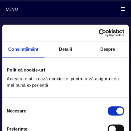
MENIU
Consimțământ
Detalii
Despre
Politică cookie-uri
Acest site utilizează cookie-uri pentru a vă asigura cea 
mai bună experiență
Selecția
Necesare
consimțământului
Cea mai mare conferinta
de promovare online si
Preferinţe