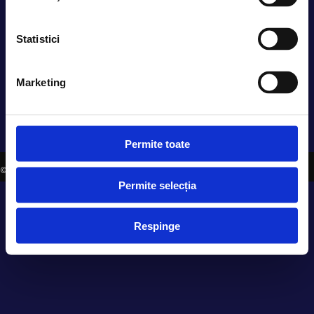
office@evensys.ro
Statistici
SOCIAL MEDIA
Marketing
Permite toate
©2006-2026 EVENSYS |
WWW.EVENSYS.RO
Permite selecția
Respinge