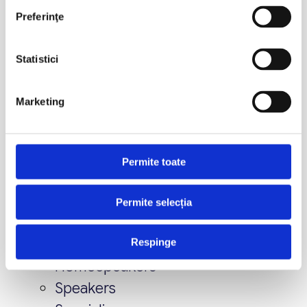
Preferinţe
iulie 2026
aprilie 2026
Statistici
martie 2026
februarie 2026
Marketing
ianuarie 2026
decembrie 2025
aprilie 2023
Permite toate
Categorii
Permite selecția
Conferinta
Hide
Respinge
HomeSpeakers
Speakers