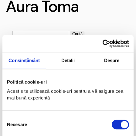
Aura Toma
Caută
după:
Articole recente
Consimțământ
Detalii
Despre
Andi Jarvis
Crystal Carter
Cristian Manafu
Politică cookie-uri
Alex Grecu
Acest site utilizează cookie-uri pentru a vă asigura cea 
mai bună experiență
Marius Marin
Comentarii recente
Selecția
Necesare
consimțământului
Arhive