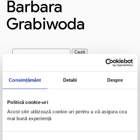
Barbara
Grabiwoda
Caută
după:
Articole recente
Consimțământ
Detalii
Despre
Andi Jarvis
Crystal Carter
Cristian Manafu
Politică cookie-uri
Alex Grecu
Acest site utilizează cookie-uri pentru a vă asigura cea 
mai bună experiență
Marius Marin
Comentarii recente
Selecția