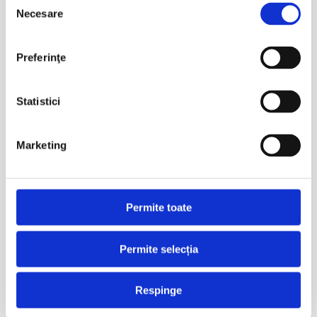
Necesare
consimțământului
Arhive
Preferinţe
iulie 2026
aprilie 2026
Statistici
martie 2026
februarie 2026
Marketing
ianuarie 2026
decembrie 2025
aprilie 2023
Permite toate
Categorii
Permite selecția
Conferinta
Hide
Respinge
HomeSpeakers