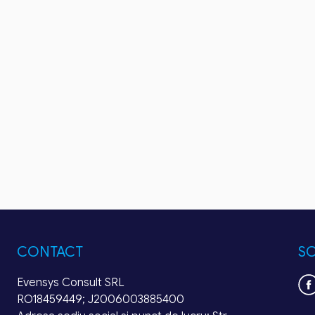
CONTACT
SO
Evensys Consult SRL
RO18459449; J2006003885400