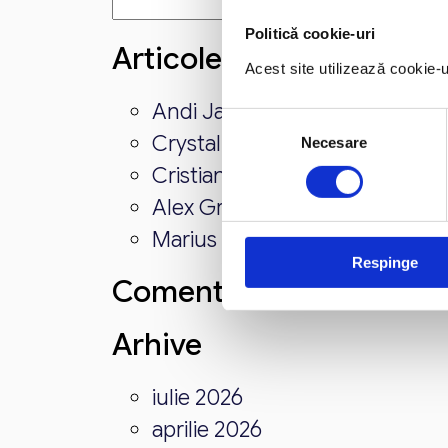
Caută
după:
Politică cookie-uri
Articole recente
Acest site utilizează cookie-
Andi Jarvis
Selecția
Crystal Carter
Necesare
consimțământului
Cristian Manafu
Alex Grecu
Marius Marin
Respinge
Comentarii recente
Arhive
iulie 2026
aprilie 2026