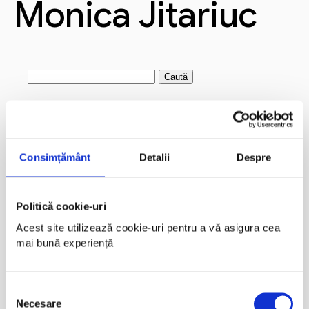
Monica Jitariuc
Caută
după:
Articole recente
Andi Jarvis
Consimțământ
Detalii
Despre
Crystal Carter
Cristian Manafu
Alex Grecu
Politică cookie-uri
Acest site utilizează cookie-uri pentru a vă asigura cea 
Marius Marin
mai bună experiență
Comentarii recente
Selecția
Arhive
Necesare
consimțământului