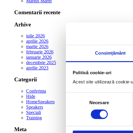
Marius Marin
Comentarii recente
Arhive
iulie 2026
aprilie 2026
martie 2026
februarie 2026
Consimțământ
ianuarie 2026
decembrie 2025
aprilie 2023
Politică cookie-uri
Categorii
Acest site utilizează cookie-
Conferinta
Selecția
Hide
HomeSpeakers
Necesare
consimțământului
Speakers
Speciali
Training
Meta