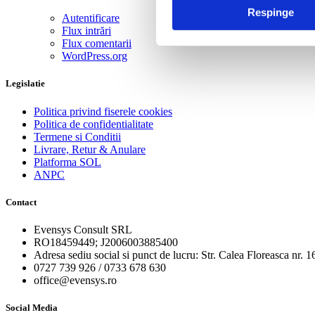
Respinge
Autentificare
Flux intrări
Flux comentarii
WordPress.org
Legislatie
Politica privind fiserele cookies
Politica de confidentialitate
Termene si Conditii
Livrare, Retur & Anulare
Platforma SOL
ANPC
Contact
Evensys Consult SRL
RO18459449; J2006003885400
Adresa sediu social si punct de lucru: Str. Calea Floreasca nr. 
0727 739 926 / 0733 678 630
office@evensys.ro
Social Media