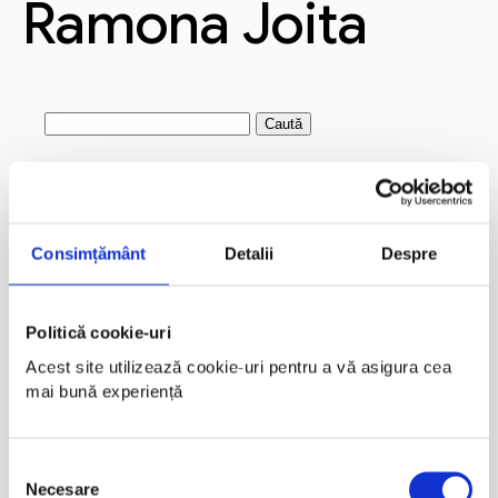
Ramona Joita
Caută
după:
Articole recente
Andi Jarvis
Consimțământ
Detalii
Despre
Crystal Carter
Cristian Manafu
Alex Grecu
Politică cookie-uri
Acest site utilizează cookie-uri pentru a vă asigura cea 
Marius Marin
mai bună experiență
Comentarii recente
Selecția
Arhive
Necesare
consimțământului