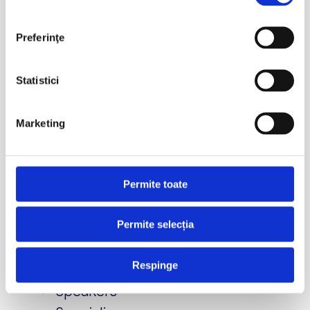
iulie 2026
Preferinţe
aprilie 2026
martie 2026
Statistici
februarie 2026
ianuarie 2026
Marketing
decembrie 2025
aprilie 2023
Permite toate
Categorii
Conferinta
Permite selecția
Hide
Respinge
HomeSpeakers
Speakers