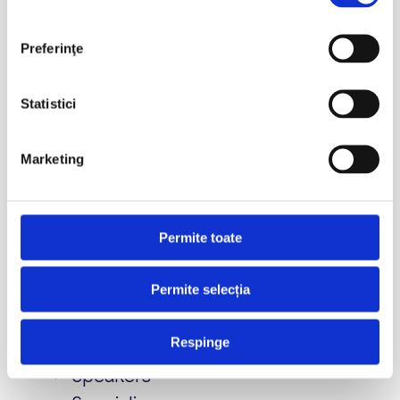
iulie 2026
Preferinţe
aprilie 2026
martie 2026
Statistici
februarie 2026
ianuarie 2026
Marketing
decembrie 2025
aprilie 2023
Permite toate
Categorii
Conferinta
Permite selecția
Hide
Respinge
HomeSpeakers
Speakers