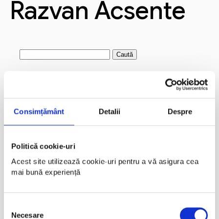
Razvan Acsente
Caută
după:
Articole recente
Andi Jarvis
Consimțământ
Detalii
Despre
Crystal Carter
Cristian Manafu
Alex Grecu
Politică cookie-uri
Acest site utilizează cookie-uri pentru a vă asigura cea 
Marius Marin
mai bună experiență
Comentarii recente
Selecția
Arhive
Necesare
consimțământului