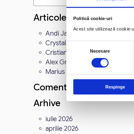
Caută
după:
Articole recente
Politică cookie-uri
Acest site utilizează cookie-
Andi Jarvis
Crystal Carter
Selecția
Necesare
Cristian Manafu
consimțământului
Alex Grecu
Marius Marin
Comentarii recente
Respinge
Arhive
iulie 2026
aprilie 2026