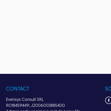
CONTACT
SO
Evensys Consult SRL
RO18459449; J2006003885400